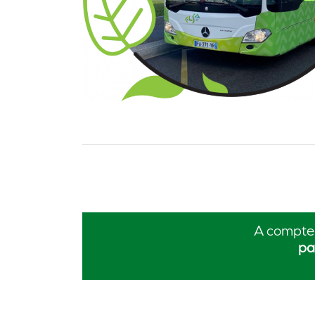
A compter
pa